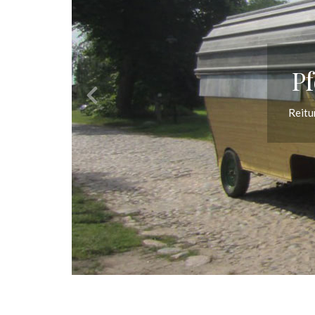
Pf
Reitu