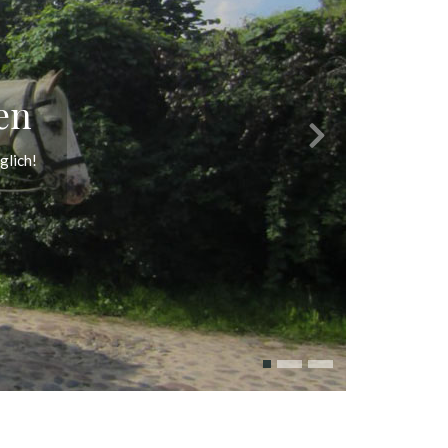
ren
glich!