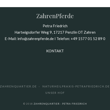
ZahrenPferde
Petra Friedrich
Hartwigsdorfer Weg 9, 17217 Penzlin OT Zahren
E-Mail:
info@zahrenpferde.de
I Telefon:
+49 1577 01 52 89 0
KONTAKT
ZAHRENQUARTIER.DE
NATURHEILPRAXIS-PETRAFRIEDRICH.DE
UNSER HOF
© 2018
ZAHRENQUARTIER - PETRA FRIEDRICH